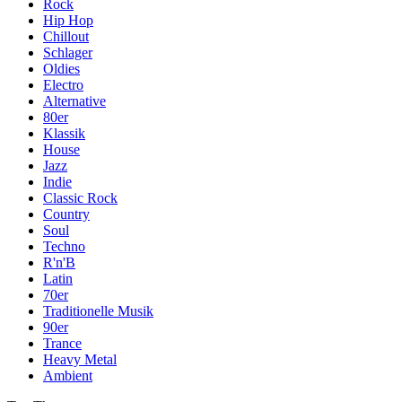
Rock
Hip Hop
Chillout
Schlager
Oldies
Electro
Alternative
80er
Klassik
House
Jazz
Indie
Classic Rock
Country
Soul
Techno
R'n'B
Latin
70er
Traditionelle Musik
90er
Trance
Heavy Metal
Ambient