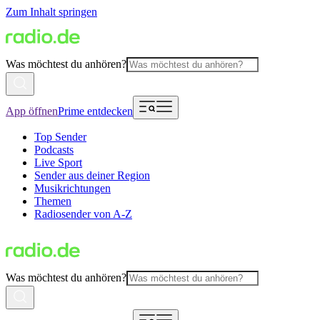
Zum Inhalt springen
Was möchtest du anhören?
App öffnen
Prime entdecken
Top Sender
Podcasts
Live Sport
Sender aus deiner Region
Musikrichtungen
Themen
Radiosender von A-Z
Was möchtest du anhören?