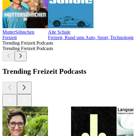
MutterSöhnchen
Alte Schule
Freizeit
Freizeit, Rund ums Auto, Sport, Technologie
F
Trending Freizeit Podcasts
Trending Freizeit Podcasts
Trending Freizeit Podcasts