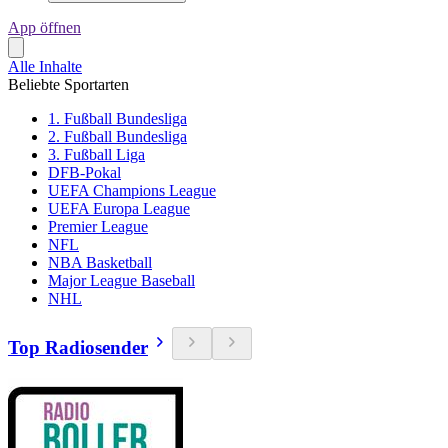
App öffnen
Alle Inhalte
Beliebte Sportarten
1. Fußball Bundesliga
2. Fußball Bundesliga
3. Fußball Liga
DFB-Pokal
UEFA Champions League
UEFA Europa League
Premier League
NFL
NBA Basketball
Major League Baseball
NHL
Top Radiosender