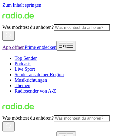
Zum Inhalt springen
Was möchtest du anhören?
App öffnen
Prime entdecken
Top Sender
Podcasts
Live Sport
Sender aus deiner Region
Musikrichtungen
Themen
Radiosender von A-Z
Was möchtest du anhören?