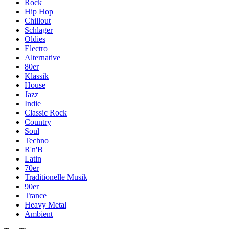
Rock
Hip Hop
Chillout
Schlager
Oldies
Electro
Alternative
80er
Klassik
House
Jazz
Indie
Classic Rock
Country
Soul
Techno
R'n'B
Latin
70er
Traditionelle Musik
90er
Trance
Heavy Metal
Ambient