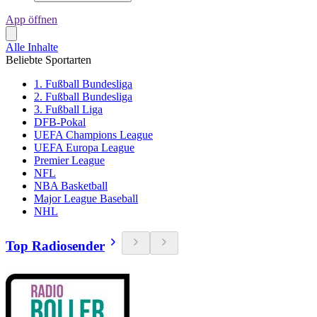
App öffnen
Alle Inhalte
Beliebte Sportarten
1. Fußball Bundesliga
2. Fußball Bundesliga
3. Fußball Liga
DFB-Pokal
UEFA Champions League
UEFA Europa League
Premier League
NFL
NBA Basketball
Major League Baseball
NHL
Top Radiosender