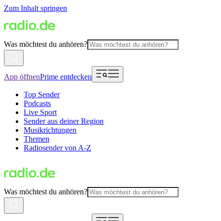
Zum Inhalt springen
Was möchtest du anhören?
App öffnen
Prime entdecken
Top Sender
Podcasts
Live Sport
Sender aus deiner Region
Musikrichtungen
Themen
Radiosender von A-Z
Was möchtest du anhören?