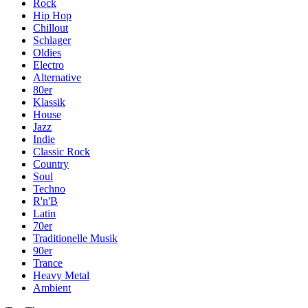
Rock
Hip Hop
Chillout
Schlager
Oldies
Electro
Alternative
80er
Klassik
House
Jazz
Indie
Classic Rock
Country
Soul
Techno
R'n'B
Latin
70er
Traditionelle Musik
90er
Trance
Heavy Metal
Ambient