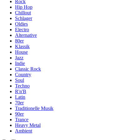
Rock
Hip Hop
Chillout
Schlager
Oldies
Electro
Alternative
80er
Klassik
House
Jazz
Indie
Classic Rock
Country
Soul
Techno
R'n'B
Latin
70er
Traditionelle Musik
90er
Trance
Heavy Metal
Ambient