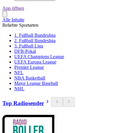
App öffnen
Alle Inhalte
Beliebte Sportarten
1. Fußball Bundesliga
2. Fußball Bundesliga
3. Fußball Liga
DFB-Pokal
UEFA Champions League
UEFA Europa League
Premier League
NFL
NBA Basketball
Major League Baseball
NHL
Top Radiosender