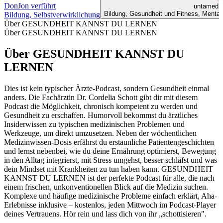
DonJon verführt
untamed -
Bildung, Gesundheit und Fitness, Mentale 
Bildung, Selbstverwirklichung
Über GESUNDHEIT KANNST DU LERNEN
Über GESUNDHEIT KANNST DU LERNEN
Über GESUNDHEIT KANNST DU
LERNEN
Dies ist kein typischer Ärzte-Podcast, sondern Gesundheit einmal
anders. Die Fachärztin Dr. Cordelia Schott gibt dir mit diesem
Podcast die Möglichkeit, chronisch kompetent zu werden und
Gesundheit zu erschaffen. Humorvoll bekommst du ärztliches
Insiderwissen zu typischen medizinischen Problemen und
Werkzeuge, um direkt umzusetzen. Neben der wöchentlichen
Medizinwissen-Dosis erfährst du erstaunliche Patientengeschichten
und lernst nebenbei, wie du deine Ernährung optimierst, Bewegung
in den Alltag integrierst, mit Stress umgehst, besser schläfst und was
dein Mindset mit Krankheiten zu tun haben kann. GESUNDHEIT
KANNST DU LERNEN ist der perfekte Podcast für alle, die nach
einem frischen, unkonventionellen Blick auf die Medizin suchen.
Komplexe und häufige medizinische Probleme einfach erklärt, Aha-
Erlebnisse inklusive – kostenlos, jeden Mittwoch im Podcast-Player
deines Vertrauens. Hör rein und lass dich von ihr „schottisieren".
Podcast-Website