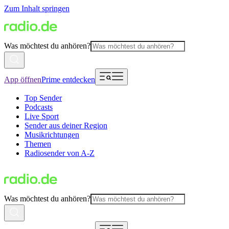
Zum Inhalt springen
Was möchtest du anhören?
App öffnen
Prime entdecken
Top Sender
Podcasts
Live Sport
Sender aus deiner Region
Musikrichtungen
Themen
Radiosender von A-Z
Was möchtest du anhören?