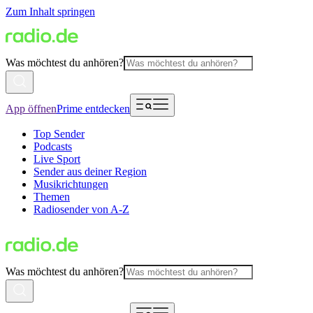
Zum Inhalt springen
Was möchtest du anhören?
App öffnen
Prime entdecken
Top Sender
Podcasts
Live Sport
Sender aus deiner Region
Musikrichtungen
Themen
Radiosender von A-Z
Was möchtest du anhören?