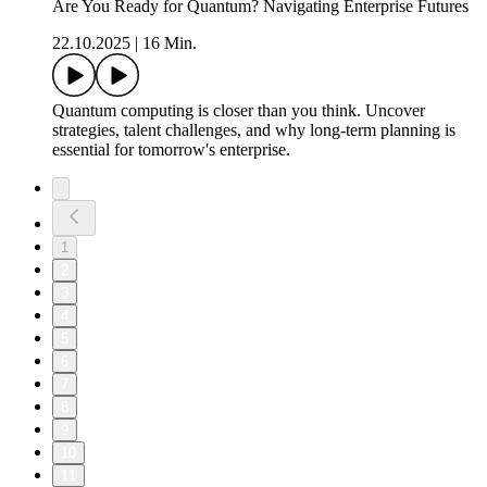
Are You Ready for Quantum? Navigating Enterprise Futures
22.10.2025
|
16 Min.
Quantum computing is closer than you think. Uncover
strategies, talent challenges, and why long-term planning is
essential for tomorrow's enterprise.
1
2
3
4
5
6
7
8
9
10
11