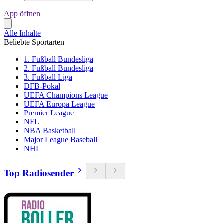
App öffnen
Alle Inhalte
Beliebte Sportarten
1. Fußball Bundesliga
2. Fußball Bundesliga
3. Fußball Liga
DFB-Pokal
UEFA Champions League
UEFA Europa League
Premier League
NFL
NBA Basketball
Major League Baseball
NHL
Top Radiosender