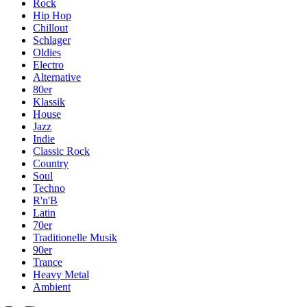
Rock
Hip Hop
Chillout
Schlager
Oldies
Electro
Alternative
80er
Klassik
House
Jazz
Indie
Classic Rock
Country
Soul
Techno
R'n'B
Latin
70er
Traditionelle Musik
90er
Trance
Heavy Metal
Ambient