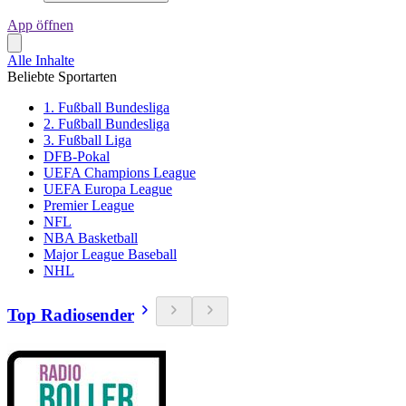
App öffnen
Alle Inhalte
Beliebte Sportarten
1. Fußball Bundesliga
2. Fußball Bundesliga
3. Fußball Liga
DFB-Pokal
UEFA Champions League
UEFA Europa League
Premier League
NFL
NBA Basketball
Major League Baseball
NHL
Top Radiosender