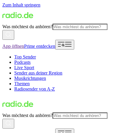
Zum Inhalt springen
Was möchtest du anhören?
App öffnen
Prime entdecken
Top Sender
Podcasts
Live Sport
Sender aus deiner Region
Musikrichtungen
Themen
Radiosender von A-Z
Was möchtest du anhören?