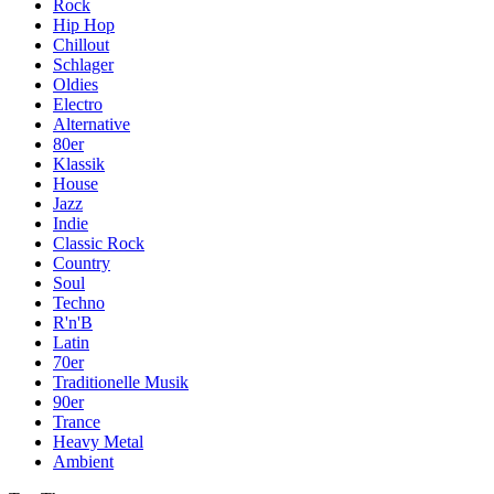
Rock
Hip Hop
Chillout
Schlager
Oldies
Electro
Alternative
80er
Klassik
House
Jazz
Indie
Classic Rock
Country
Soul
Techno
R'n'B
Latin
70er
Traditionelle Musik
90er
Trance
Heavy Metal
Ambient