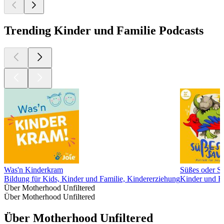
Trending Kinder und Familie Podcasts
Was'n Kinderkram
Süßes oder Sa
Bildung für Kids, Kinder und Familie, Kindererziehung
Kinder und Fa
Über Motherhood Unfiltered
Über Motherhood Unfiltered
Über Motherhood Unfiltered