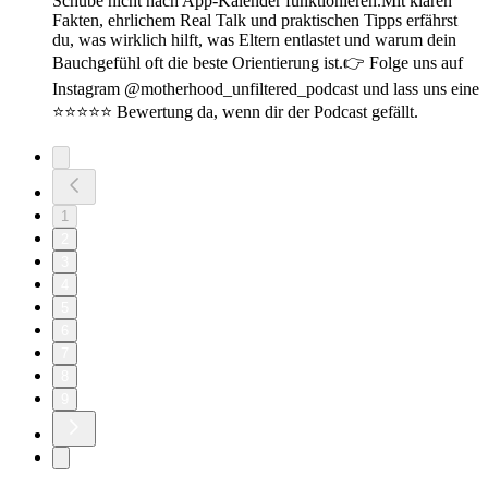
Schübe nicht nach App-Kalender funktionieren.Mit klaren
Fakten, ehrlichem Real Talk und praktischen Tipps erfährst
du, was wirklich hilft, was Eltern entlastet und warum dein
Bauchgefühl oft die beste Orientierung ist.👉 Folge uns auf
Instagram @motherhood_unfiltered_podcast und lass uns eine
⭐️⭐️⭐️⭐️⭐️ Bewertung da, wenn dir der Podcast gefällt.
1
2
3
4
5
6
7
8
9