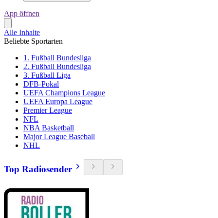
App öffnen
Alle Inhalte
Beliebte Sportarten
1. Fußball Bundesliga
2. Fußball Bundesliga
3. Fußball Liga
DFB-Pokal
UEFA Champions League
UEFA Europa League
Premier League
NFL
NBA Basketball
Major League Baseball
NHL
Top Radiosender