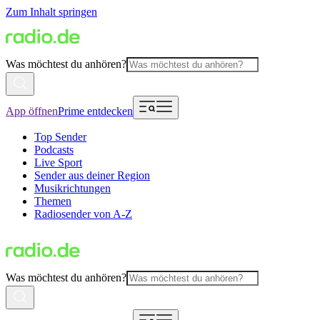
Zum Inhalt springen
Was möchtest du anhören?
App öffnen
Prime entdecken
Top Sender
Podcasts
Live Sport
Sender aus deiner Region
Musikrichtungen
Themen
Radiosender von A-Z
Was möchtest du anhören?