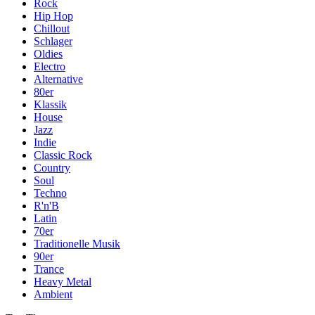
Rock
Hip Hop
Chillout
Schlager
Oldies
Electro
Alternative
80er
Klassik
House
Jazz
Indie
Classic Rock
Country
Soul
Techno
R'n'B
Latin
70er
Traditionelle Musik
90er
Trance
Heavy Metal
Ambient