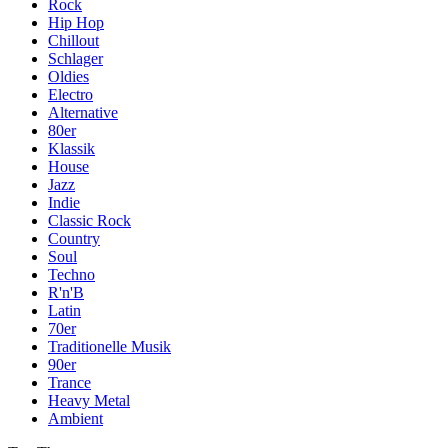
Rock
Hip Hop
Chillout
Schlager
Oldies
Electro
Alternative
80er
Klassik
House
Jazz
Indie
Classic Rock
Country
Soul
Techno
R'n'B
Latin
70er
Traditionelle Musik
90er
Trance
Heavy Metal
Ambient