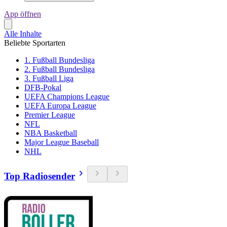
App öffnen
Alle Inhalte
Beliebte Sportarten
1. Fußball Bundesliga
2. Fußball Bundesliga
3. Fußball Liga
DFB-Pokal
UEFA Champions League
UEFA Europa League
Premier League
NFL
NBA Basketball
Major League Baseball
NHL
Top Radiosender