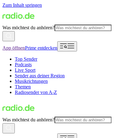
Zum Inhalt springen
Was möchtest du anhören?
App öffnen
Prime entdecken
Top Sender
Podcasts
Live Sport
Sender aus deiner Region
Musikrichtungen
Themen
Radiosender von A-Z
Was möchtest du anhören?