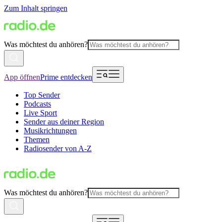
Zum Inhalt springen
Was möchtest du anhören?
App öffnen
Prime entdecken
Top Sender
Podcasts
Live Sport
Sender aus deiner Region
Musikrichtungen
Themen
Radiosender von A-Z
Was möchtest du anhören?