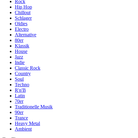
Rock
Hip Hop
Chillout
Schlager
Oldies
Electro
Alternative
80er
Klassik
House
Jazz
Indie
Classic Rock
Country
Soul
Techno
R'n'B
Latin
70er
Traditionelle Musik
90er
Trance
Heavy Metal
Ambient