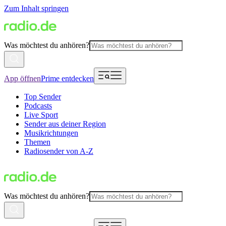
Zum Inhalt springen
Was möchtest du anhören?
App öffnen
Prime entdecken
Top Sender
Podcasts
Live Sport
Sender aus deiner Region
Musikrichtungen
Themen
Radiosender von A-Z
Was möchtest du anhören?