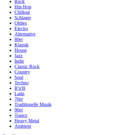
Rock
Hip Hop
Chillout
Schlager
Oldies
Electro
Alternative
80er
Klassik
House
Jazz
Indie
Classic Rock
Country
Soul
Techno
R'n'B
Latin
70er
Traditionelle Musik
90er
Trance
Heavy Metal
Ambient