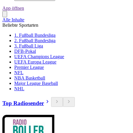
App öffnen
Alle Inhalte
Beliebte Sportarten
1. Fußball Bundesliga
2. Fußball Bundesliga
3. Fußball Liga
DFB-Pokal
UEFA Champions League
UEFA Europa League
Premier League
NFL
NBA Basketball
Major League Baseball
NHL
Top Radiosender