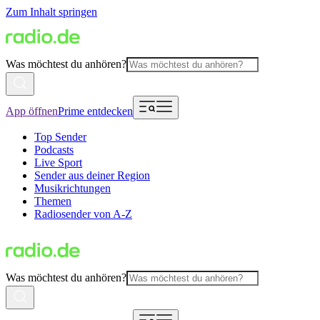
Zum Inhalt springen
Was möchtest du anhören?
App öffnen
Prime entdecken
Top Sender
Podcasts
Live Sport
Sender aus deiner Region
Musikrichtungen
Themen
Radiosender von A-Z
Was möchtest du anhören?