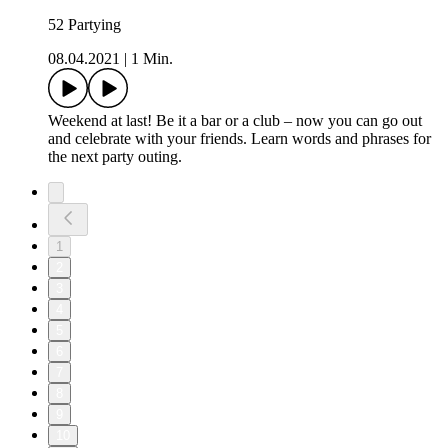
52 Partying
08.04.2021
|
1 Min.
Weekend at last! Be it a bar or a club – now you can go out
and celebrate with your friends. Learn words and phrases for
the next party outing.
1
2
3
4
5
6
7
8
9
10