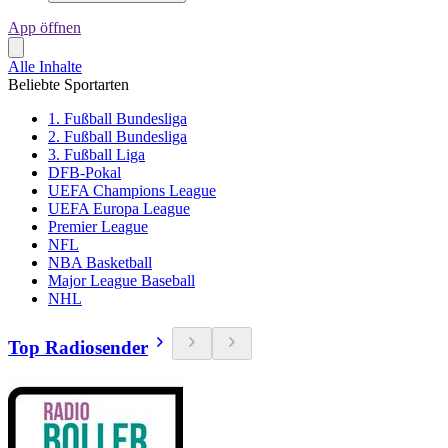
App öffnen
Alle Inhalte
Beliebte Sportarten
1. Fußball Bundesliga
2. Fußball Bundesliga
3. Fußball Liga
DFB-Pokal
UEFA Champions League
UEFA Europa League
Premier League
NFL
NBA Basketball
Major League Baseball
NHL
Top Radiosender