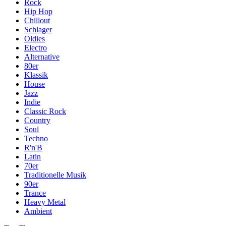
Rock
Hip Hop
Chillout
Schlager
Oldies
Electro
Alternative
80er
Klassik
House
Jazz
Indie
Classic Rock
Country
Soul
Techno
R'n'B
Latin
70er
Traditionelle Musik
90er
Trance
Heavy Metal
Ambient