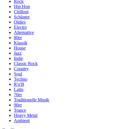
Rock
Hip Hop
Chillout
Schlager
Oldies
Electro
Alternative
80er
Klassik
House
Jazz
Indie
Classic Rock
Country
Soul
Techno
R'n'B
Latin
70er
Traditionelle Musik
90er
Trance
Heavy Metal
Ambient