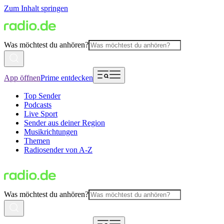
Zum Inhalt springen
Was möchtest du anhören?
App öffnen
Prime entdecken
Top Sender
Podcasts
Live Sport
Sender aus deiner Region
Musikrichtungen
Themen
Radiosender von A-Z
Was möchtest du anhören?