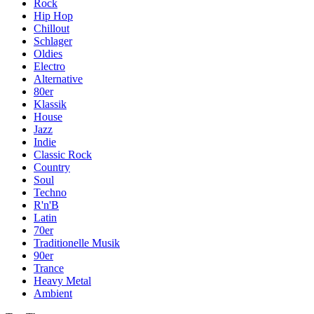
Rock
Hip Hop
Chillout
Schlager
Oldies
Electro
Alternative
80er
Klassik
House
Jazz
Indie
Classic Rock
Country
Soul
Techno
R'n'B
Latin
70er
Traditionelle Musik
90er
Trance
Heavy Metal
Ambient