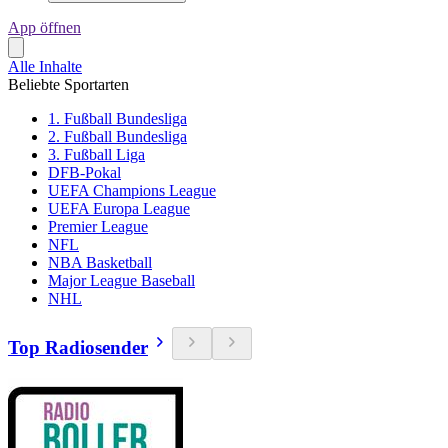
App öffnen
Alle Inhalte
Beliebte Sportarten
1. Fußball Bundesliga
2. Fußball Bundesliga
3. Fußball Liga
DFB-Pokal
UEFA Champions League
UEFA Europa League
Premier League
NFL
NBA Basketball
Major League Baseball
NHL
Top Radiosender