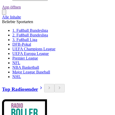
App öffnen
Alle Inhalte
Beliebte Sportarten
1. Fußball Bundesliga
2. Fußball Bundesliga
3. Fußball Liga
DFB-Pokal
UEFA Champions League
UEFA Europa League
Premier League
NFL
NBA Basketball
Major League Baseball
NHL
Top Radiosender