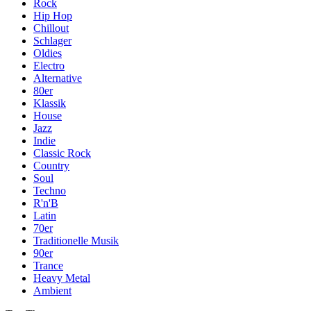
Rock
Hip Hop
Chillout
Schlager
Oldies
Electro
Alternative
80er
Klassik
House
Jazz
Indie
Classic Rock
Country
Soul
Techno
R'n'B
Latin
70er
Traditionelle Musik
90er
Trance
Heavy Metal
Ambient