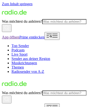
Zum Inhalt springen
Was möchtest du anhören?
App öffnen
Prime entdecken
Top Sender
Podcasts
Live Sport
Sender aus deiner Region
Musikrichtungen
Themen
Radiosender von A-Z
Was möchtest du anhören?