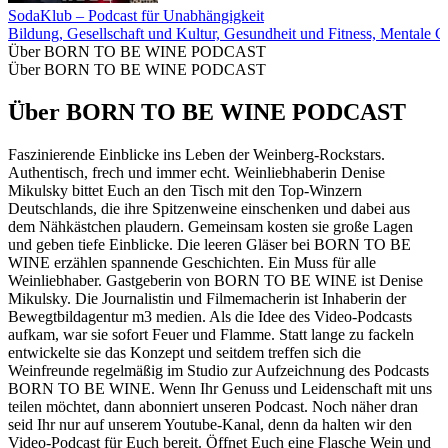
SodaKlub – Podcast für Unabhängigkeit
Bildung, Gesellschaft und Kultur, Gesundheit und Fitness, Mentale G
Über BORN TO BE WINE PODCAST
Über BORN TO BE WINE PODCAST
Über BORN TO BE WINE PODCAST
Faszinierende Einblicke ins Leben der Weinberg-Rockstars.
Authentisch, frech und immer echt. Weinliebhaberin Denise
Mikulsky bittet Euch an den Tisch mit den Top-Winzern
Deutschlands, die ihre Spitzenweine einschenken und dabei aus
dem Nähkästchen plaudern. Gemeinsam kosten sie große Lagen
und geben tiefe Einblicke. Die leeren Gläser bei BORN TO BE
WINE erzählen spannende Geschichten. Ein Muss für alle
Weinliebhaber. Gastgeberin von BORN TO BE WINE ist Denise
Mikulsky. Die Journalistin und Filmemacherin ist Inhaberin der
Bewegtbildagentur m3 medien. Als die Idee des Video-Podcasts
aufkam, war sie sofort Feuer und Flamme. Statt lange zu fackeln
entwickelte sie das Konzept und seitdem treffen sich die
Weinfreunde regelmäßig im Studio zur Aufzeichnung des Podcasts
BORN TO BE WINE. Wenn Ihr Genuss und Leidenschaft mit uns
teilen möchtet, dann abonniert unseren Podcast. Noch näher dran
seid Ihr nur auf unserem Youtube-Kanal, denn da halten wir den
Video-Podcast für Euch bereit. Öffnet Euch eine Flasche Wein und