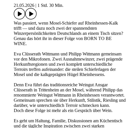
21.05.2026
|
1 Std. 30 Min.
Was passiert, wenn Mosel-Schiefer auf Rheinhessen-Kalk
trifft — und dazu noch zwei der spannendsten
Winzerpersönlichkeiten Deutschlands an einem Tisch sitzen?
Genau das hört ihr in dieser Folge von BORN TO BE
WINE.
Eva Clüsserath Wittmann und Philipp Wittmann gemeinsam
vor den Mikrofonen. Zwei Ausnahmewinzer, zwei prägende
Herkunftsregionen und zwei komplett unterschiedliche
Terroirs treffen aufeinander: die steilen Schieferlagen der
Mosel und die kalkgeprägten Hügel Rheinhessens.
Denn Eva führt das traditionsreiche Weingut Ansgar
Clüsserath in Trittenheim an der Mosel, während Philipp das
renommierte Weingut Wittmann in Rheinhessen verantwortet.
Gemeinsam sprechen sie über Herkunft, Stilistik, Riesling und
darüber, wie unterschiedlich Terroir schmecken kann.
Doch diese Folge ist mehr als ein Gespräch über Wein.
Es geht um Haltung, Familie, Diskussionen am Küchentisch
und die tägliche Inspiration zwischen zwei starken