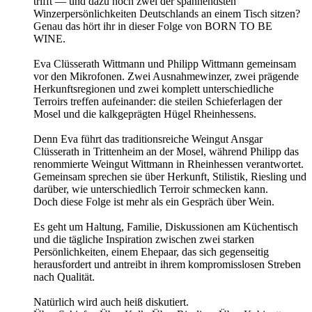
trifft — und dazu noch zwei der spannendsten
Winzerpersönlichkeiten Deutschlands an einem Tisch sitzen?
Genau das hört ihr in dieser Folge von BORN TO BE
WINE.
Eva Clüsserath Wittmann und Philipp Wittmann gemeinsam
vor den Mikrofonen. Zwei Ausnahmewinzer, zwei prägende
Herkunftsregionen und zwei komplett unterschiedliche
Terroirs treffen aufeinander: die steilen Schieferlagen der
Mosel und die kalkgeprägten Hügel Rheinhessens.
Denn Eva führt das traditionsreiche Weingut Ansgar
Clüsserath in Trittenheim an der Mosel, während Philipp das
renommierte Weingut Wittmann in Rheinhessen verantwortet.
Gemeinsam sprechen sie über Herkunft, Stilistik, Riesling und
darüber, wie unterschiedlich Terroir schmecken kann.
Doch diese Folge ist mehr als ein Gespräch über Wein.
Es geht um Haltung, Familie, Diskussionen am Küchentisch
und die tägliche Inspiration zwischen zwei starken
Persönlichkeiten, einem Ehepaar, das sich gegenseitig
herausfordert und antreibt in ihrem kompromisslosen Streben
nach Qualität.
Natürlich wird auch heiß diskutiert.