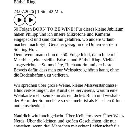
Bärbel Ring
23.07.2026
|
1 Std. 42 Min.
50 Folgen BORN TO BE WINE! Für dieses kleine Jubiläum
haben Philipp und ich unsere Mikrofone und Kameras
eingepackt und sind dorthin gefahren, wo andere Urlaub
machen: nach Sylt. Genauer gesagt in die Dünen vor dem
Söl'ring Hof.
Denn wenn man schon die 50. Folge feiert, dann bitte mit
Meerblick, einer steifen Brise – und Bärbel Ring. Vielfach
ausgezeichnete Sommelière, Buchautorin und der beste
Beweis dafür, dass man zur Weltspitze gehören kann, ohne
die Bodenhaftung zu verlieren.
Wir sprechen über große Weine, kleine Missverständnisse,
Blindverkostungen, die Kunst des Servierens, warum eine
Weinkarte mehr sein kann als ein dickes Buch und weshalb
der Beruf der Sommelière so viel mehr ist als Flaschen öffnen
und einschenken.
Natürlich wird auch gelacht. Über Kellnermesser. Über Wein-
Nerds. Über die kleinen und großen Geschichten, die nur
entstehen, wenn drei Menschen mit echter Leidenschaft für