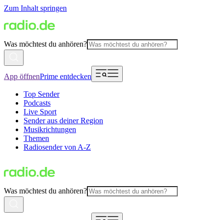
Zum Inhalt springen
Was möchtest du anhören?
App öffnen
Prime entdecken
Top Sender
Podcasts
Live Sport
Sender aus deiner Region
Musikrichtungen
Themen
Radiosender von A-Z
Was möchtest du anhören?