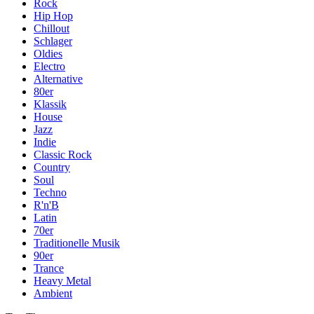
Rock
Hip Hop
Chillout
Schlager
Oldies
Electro
Alternative
80er
Klassik
House
Jazz
Indie
Classic Rock
Country
Soul
Techno
R'n'B
Latin
70er
Traditionelle Musik
90er
Trance
Heavy Metal
Ambient