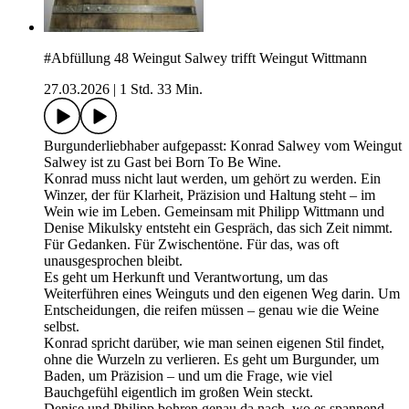
#Abfüllung 48 Weingut Salwey trifft Weingut Wittmann
27.03.2026
|
1 Std. 33 Min.
Burgunderliebhaber aufgepasst: Konrad Salwey vom Weingut
Salwey ist zu Gast bei Born To Be Wine.
Konrad muss nicht laut werden, um gehört zu werden. Ein
Winzer, der für Klarheit, Präzision und Haltung steht – im
Wein wie im Leben. Gemeinsam mit Philipp Wittmann und
Denise Mikulsky entsteht ein Gespräch, das sich Zeit nimmt.
Für Gedanken. Für Zwischentöne. Für das, was oft
unausgesprochen bleibt.
Es geht um Herkunft und Verantwortung, um das
Weiterführen eines Weinguts und den eigenen Weg darin. Um
Entscheidungen, die reifen müssen – genau wie die Weine
selbst.
Konrad spricht darüber, wie man seinen eigenen Stil findet,
ohne die Wurzeln zu verlieren. Es geht um Burgunder, um
Baden, um Präzision – und um die Frage, wie viel
Bauchgefühl eigentlich im großen Wein steckt.
Denise und Philipp bohren genau da nach, wo es spannend