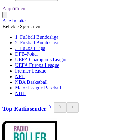
App öffnen
Alle Inhalte
Beliebte Sportarten
1. Fußball Bundesliga
2. Fußball Bundesliga
3. Fußball Liga
DFB-Pokal
UEFA Champions League
UEFA Europa League
Premier League
NFL
NBA Basketball
Major League Baseball
NHL
Top Radiosender