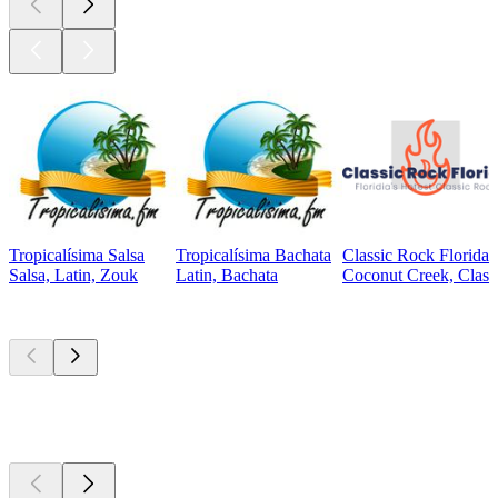
Tropicalísima Salsa
Tropicalísima Bachata
Classic Rock Florida
Salsa, Latin, Zouk
Latin, Bachata
Coconut Creek, Class
Top
Podcasts
Top
Podcasts
Top
Podcasts