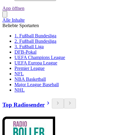
App öffnen
Alle Inhalte
Beliebte Sportarten
1. Fußball Bundesliga
2. Fußball Bundesliga
3. Fußball Liga
DFB-Pokal
UEFA Champions League
UEFA Europa League
Premier League
NFL
NBA Basketball
Major League Baseball
NHL
Top Radiosender