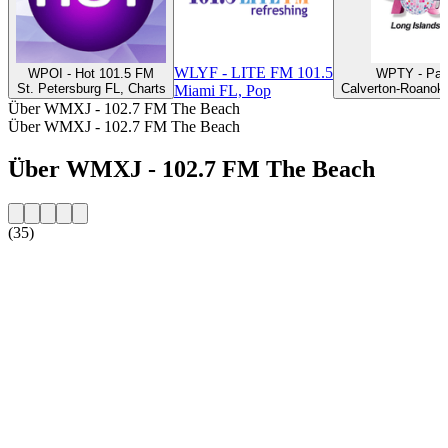
WLYF - LITE FM 101.5
WPOI - Hot 101.5 FM
WPTY - Par
St. Petersburg FL, Charts
Calverton-Roanoke
Miami FL, Pop
Über WMXJ - 102.7 FM The Beach
Über WMXJ - 102.7 FM The Beach
Über WMXJ - 102.7 FM The Beach
(35)
Sender-Website