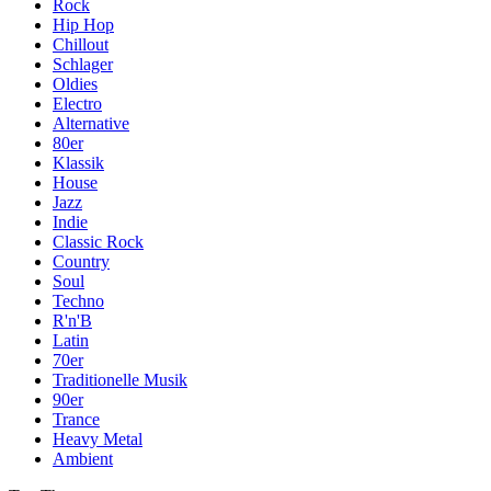
Rock
Hip Hop
Chillout
Schlager
Oldies
Electro
Alternative
80er
Klassik
House
Jazz
Indie
Classic Rock
Country
Soul
Techno
R'n'B
Latin
70er
Traditionelle Musik
90er
Trance
Heavy Metal
Ambient