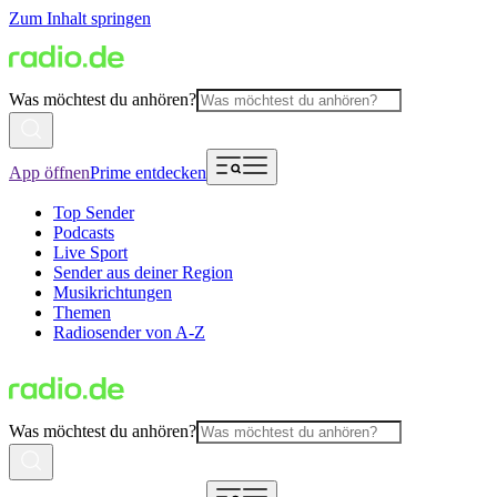
Zum Inhalt springen
Was möchtest du anhören?
App öffnen
Prime entdecken
Top Sender
Podcasts
Live Sport
Sender aus deiner Region
Musikrichtungen
Themen
Radiosender von A-Z
Was möchtest du anhören?