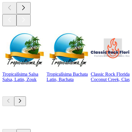
Tropicalísima Salsa
Tropicalísima Bachata
Classic Rock Florida
Salsa, Latin, Zouk
Latin, Bachata
Coconut Creek, Class
Top
Podcasts
Top
Podcasts
Top
Podcasts