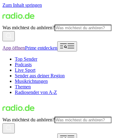
Zum Inhalt springen
Was möchtest du anhören?
App öffnen
Prime entdecken
Top Sender
Podcasts
Live Sport
Sender aus deiner Region
Musikrichtungen
Themen
Radiosender von A-Z
Was möchtest du anhören?