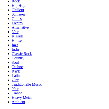
Rock
Hip Hop
Chillout
Schlager
Oldies
Electro
Alternative
80er
Klassik
House
Jazz
Indie
Classic Rock
Country
Soul
Techno
R'n'B
Latin
70er
Traditionelle Musik
90er
Trance
Heavy Metal
Ambient