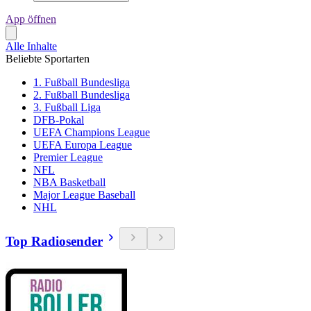
App öffnen
Alle Inhalte
Beliebte Sportarten
1. Fußball Bundesliga
2. Fußball Bundesliga
3. Fußball Liga
DFB-Pokal
UEFA Champions League
UEFA Europa League
Premier League
NFL
NBA Basketball
Major League Baseball
NHL
Top Radiosender