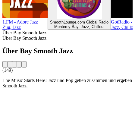
1.FM - Adore Jazz
GotRadio - 
SmoothLounge.com Global Radio
Monterey Bay, Jazz, Chillout
Zug, Jazz
Jazz, Chillou
Über Bay Smooth Jazz
Über Bay Smooth Jazz
Über Bay Smooth Jazz
(149)
The Music Starts Here! Jazz und Pop gehen zusammen und ergeben
Smooth Jazz.
Sender-Website