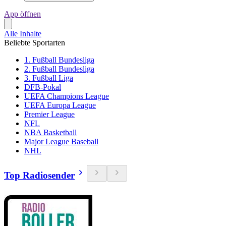
App öffnen
Alle Inhalte
Beliebte Sportarten
1. Fußball Bundesliga
2. Fußball Bundesliga
3. Fußball Liga
DFB-Pokal
UEFA Champions League
UEFA Europa League
Premier League
NFL
NBA Basketball
Major League Baseball
NHL
Top Radiosender