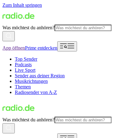
Zum Inhalt springen
Was möchtest du anhören?
App öffnen
Prime entdecken
Top Sender
Podcasts
Live Sport
Sender aus deiner Region
Musikrichtungen
Themen
Radiosender von A-Z
Was möchtest du anhören?