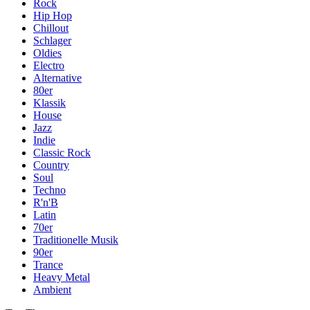
Rock
Hip Hop
Chillout
Schlager
Oldies
Electro
Alternative
80er
Klassik
House
Jazz
Indie
Classic Rock
Country
Soul
Techno
R'n'B
Latin
70er
Traditionelle Musik
90er
Trance
Heavy Metal
Ambient