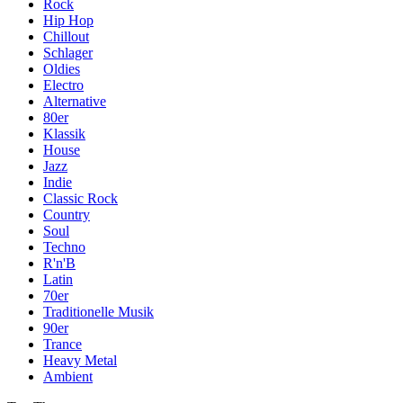
Rock
Hip Hop
Chillout
Schlager
Oldies
Electro
Alternative
80er
Klassik
House
Jazz
Indie
Classic Rock
Country
Soul
Techno
R'n'B
Latin
70er
Traditionelle Musik
90er
Trance
Heavy Metal
Ambient