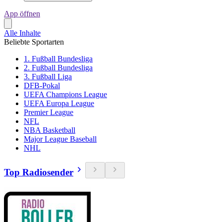
App öffnen
Alle Inhalte
Beliebte Sportarten
1. Fußball Bundesliga
2. Fußball Bundesliga
3. Fußball Liga
DFB-Pokal
UEFA Champions League
UEFA Europa League
Premier League
NFL
NBA Basketball
Major League Baseball
NHL
Top Radiosender