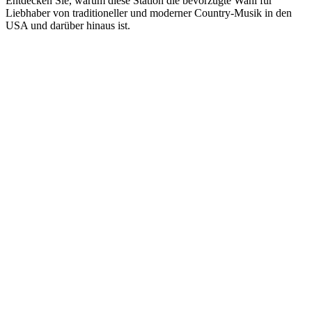
Entdecken Sie, warum diese Station die bevorzugte Wahl für
Liebhaber von traditioneller und moderner Country-Musik in den
USA und darüber hinaus ist.
Sender-Website