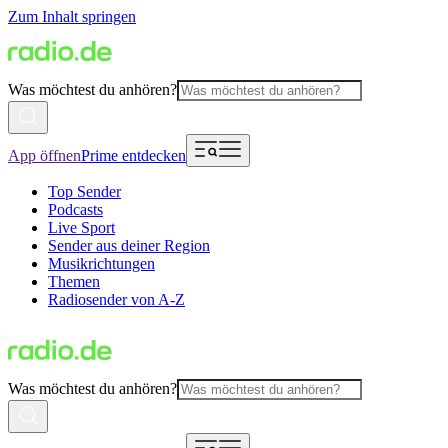
Zum Inhalt springen
Was möchtest du anhören?
App öffnen
Prime entdecken
Top Sender
Podcasts
Live Sport
Sender aus deiner Region
Musikrichtungen
Themen
Radiosender von A-Z
Was möchtest du anhören?