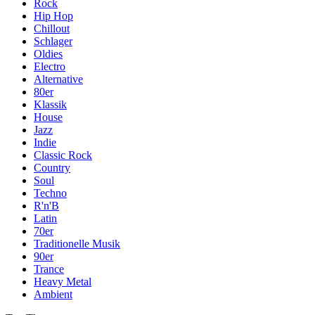
Rock
Hip Hop
Chillout
Schlager
Oldies
Electro
Alternative
80er
Klassik
House
Jazz
Indie
Classic Rock
Country
Soul
Techno
R'n'B
Latin
70er
Traditionelle Musik
90er
Trance
Heavy Metal
Ambient