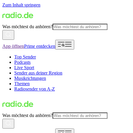
Zum Inhalt springen
Was möchtest du anhören?
App öffnen
Prime entdecken
Top Sender
Podcasts
Live Sport
Sender aus deiner Region
Musikrichtungen
Themen
Radiosender von A-Z
Was möchtest du anhören?