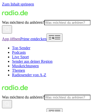
Zum Inhalt springen
Was möchtest du anhören?
App öffnen
Prime entdecken
Top Sender
Podcasts
Live Sport
Sender aus deiner Region
Musikrichtungen
Themen
Radiosender von A-Z
Was möchtest du anhören?