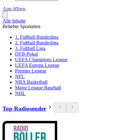
App öffnen
Alle Inhalte
Beliebte Sportarten
1. Fußball Bundesliga
2. Fußball Bundesliga
3. Fußball Liga
DFB-Pokal
UEFA Champions League
UEFA Europa League
Premier League
NFL
NBA Basketball
Major League Baseball
NHL
Top Radiosender