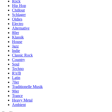
Rock
Hip Hop
Chillout
Schlager
Oldies
Electro
Alternative
80er
Klassik
House
Jazz
Indie
Classic Rock
Country
Soul
Techno
R'n'B
Latin
70er
Traditionelle Musik
90er
Trance
Heavy Metal
Ambient