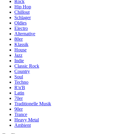
Rock
Hip Hop
Chillout
Schlager
Oldies
Electro
Alternative
80er
Klassik
House
Jazz
Indie
Classic Rock
Country
Soul
Techno
R'n'B
Latin
70er
Traditionelle Musik
90er
Trance
Heavy Metal
Ambient