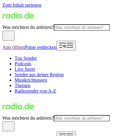
Zum Inhalt springen
Was möchtest du anhören?
App öffnen
Prime entdecken
Top Sender
Podcasts
Live Sport
Sender aus deiner Region
Musikrichtungen
Themen
Radiosender von A-Z
Was möchtest du anhören?