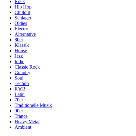
Rock
Hip Hop
Chillout
Schlager
Oldies
Electro
Alternative
80er
Klassik
House
Jazz
Indie
Classic Rock
Country
Soul
Techno
R'n'B
Latin
70er
Traditionelle Musik
90er
Trance
Heavy Metal
Ambient