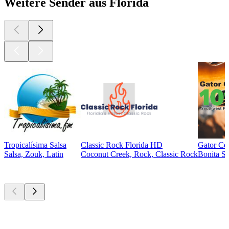
Weitere Sender aus Florida
Tropicalísima Salsa
Classic Rock Florida HD
Gator Co
Salsa, Zouk, Latin
Coconut Creek, Rock, Classic Rock
Bonita S
Top
Podcasts
Top
Podcasts
Top
Podcasts