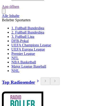
App öffnen
Alle Inhalte
Beliebte Sportarten
1. Fußball Bundesliga
2. Fußball Bundesliga
3. Fußball Liga
DFB-Pokal
UEFA Champions League
UEFA Europa League
Premier League
NFL
NBA Basketball
Major League Baseball
NHL
Top Radiosender