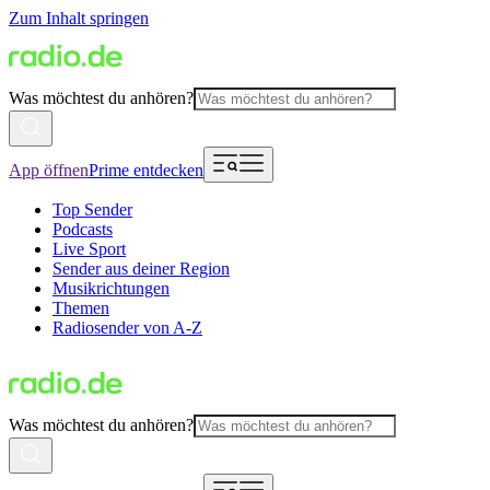
Zum Inhalt springen
Was möchtest du anhören?
App öffnen
Prime entdecken
Top Sender
Podcasts
Live Sport
Sender aus deiner Region
Musikrichtungen
Themen
Radiosender von A-Z
Was möchtest du anhören?