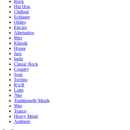
Rock
Hip Hop
Chillout
Schlager
Oldies
Electro
Alternative
80er
Klassik
House
Jazz
Indie
Classic Rock
Country
Soul
Techno
R'n'B
Latin
70er
Traditionelle Musik
90er
Trance
Heavy Metal
Ambient