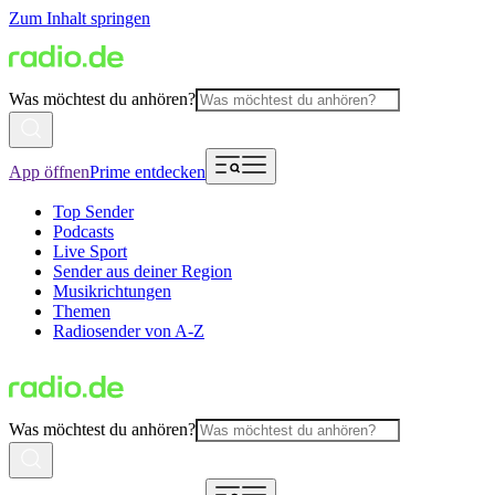
Zum Inhalt springen
Was möchtest du anhören?
App öffnen
Prime entdecken
Top Sender
Podcasts
Live Sport
Sender aus deiner Region
Musikrichtungen
Themen
Radiosender von A-Z
Was möchtest du anhören?