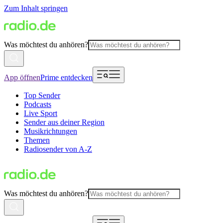
Zum Inhalt springen
Was möchtest du anhören?
App öffnen
Prime entdecken
Top Sender
Podcasts
Live Sport
Sender aus deiner Region
Musikrichtungen
Themen
Radiosender von A-Z
Was möchtest du anhören?