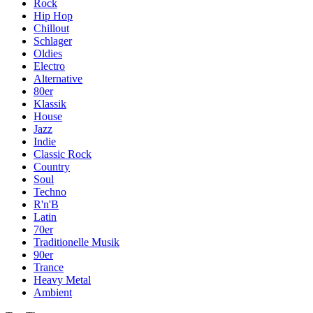
Rock
Hip Hop
Chillout
Schlager
Oldies
Electro
Alternative
80er
Klassik
House
Jazz
Indie
Classic Rock
Country
Soul
Techno
R'n'B
Latin
70er
Traditionelle Musik
90er
Trance
Heavy Metal
Ambient