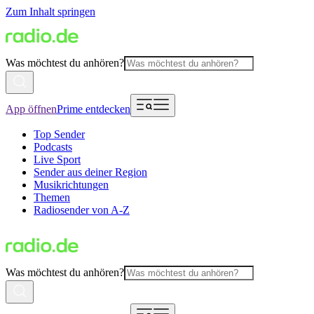
Zum Inhalt springen
Was möchtest du anhören?
App öffnen
Prime entdecken
Top Sender
Podcasts
Live Sport
Sender aus deiner Region
Musikrichtungen
Themen
Radiosender von A-Z
Was möchtest du anhören?