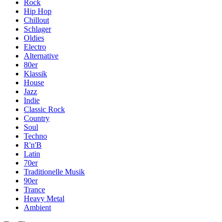
Rock
Hip Hop
Chillout
Schlager
Oldies
Electro
Alternative
80er
Klassik
House
Jazz
Indie
Classic Rock
Country
Soul
Techno
R'n'B
Latin
70er
Traditionelle Musik
90er
Trance
Heavy Metal
Ambient