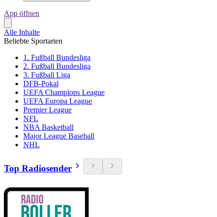
App öffnen
Alle Inhalte
Beliebte Sportarten
1. Fußball Bundesliga
2. Fußball Bundesliga
3. Fußball Liga
DFB-Pokal
UEFA Champions League
UEFA Europa League
Premier League
NFL
NBA Basketball
Major League Baseball
NHL
Top Radiosender