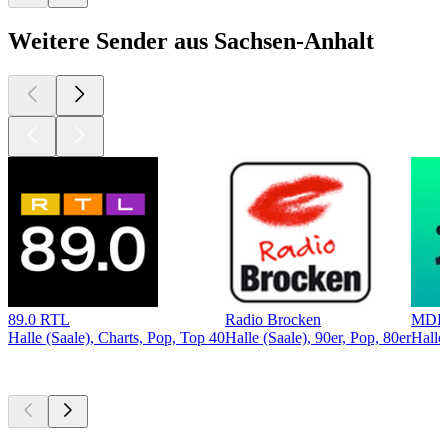
Weitere Sender aus Sachsen-Anhalt
89.0 RTL
Radio Brocken
MDR
Halle (Saale), Charts, Pop, Top 40
Halle (Saale), 90er, Pop, 80er
Halle
Top
Podcasts
Top
Podcasts