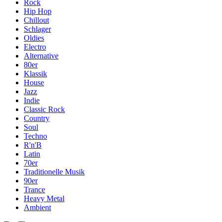
Rock
Hip Hop
Chillout
Schlager
Oldies
Electro
Alternative
80er
Klassik
House
Jazz
Indie
Classic Rock
Country
Soul
Techno
R'n'B
Latin
70er
Traditionelle Musik
90er
Trance
Heavy Metal
Ambient