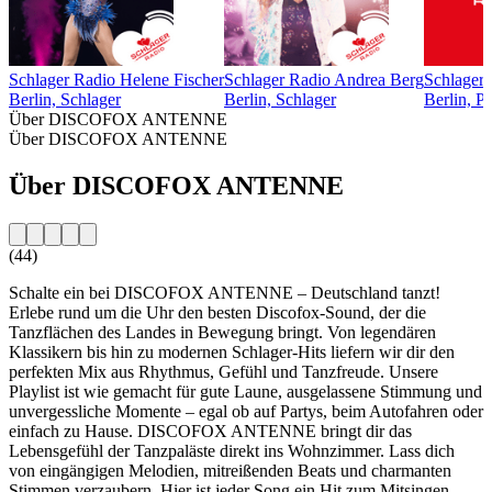
Schlager Radio Helene Fischer
Schlager Radio Andrea Berg
Schlager
Berlin, Schlager
Berlin, Schlager
Berlin, P
Über DISCOFOX ANTENNE
Über DISCOFOX ANTENNE
Über DISCOFOX ANTENNE
(44)
Schalte ein bei DISCOFOX ANTENNE – Deutschland tanzt!
Erlebe rund um die Uhr den besten Discofox-Sound, der die
Tanzflächen des Landes in Bewegung bringt. Von legendären
Klassikern bis hin zu modernen Schlager-Hits liefern wir dir den
perfekten Mix aus Rhythmus, Gefühl und Tanzfreude. Unsere
Playlist ist wie gemacht für gute Laune, ausgelassene Stimmung und
unvergessliche Momente – egal ob auf Partys, beim Autofahren oder
einfach zu Hause. DISCOFOX ANTENNE bringt dir das
Lebensgefühl der Tanzpaläste direkt ins Wohnzimmer. Lass dich
von eingängigen Melodien, mitreißenden Beats und charmanten
Stimmen verzaubern. Hier ist jeder Song ein Hit zum Mitsingen,