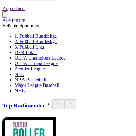
App öffnen
Alle Inhalte
Beliebte Sportarten
1. Fußball Bundesliga
2. Fußball Bundesliga
3. Fußball Liga
DFB-Pokal
UEFA Champions League
UEFA Europa League
Premier League
NFL
NBA Basketball
Major League Baseball
NHL
Top Radiosender