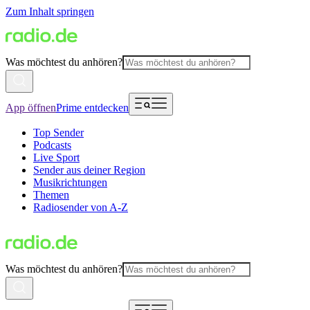
Zum Inhalt springen
Was möchtest du anhören?
App öffnen
Prime entdecken
Top Sender
Podcasts
Live Sport
Sender aus deiner Region
Musikrichtungen
Themen
Radiosender von A-Z
Was möchtest du anhören?