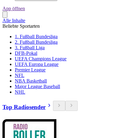
App öffnen
Alle Inhalte
Beliebte Sportarten
1. Fußball Bundesliga
2. Fußball Bundesliga
3. Fußball Liga
DFB-Pokal
UEFA Champions League
UEFA Europa League
Premier League
NFL
NBA Basketball
Major League Baseball
NHL
Top Radiosender