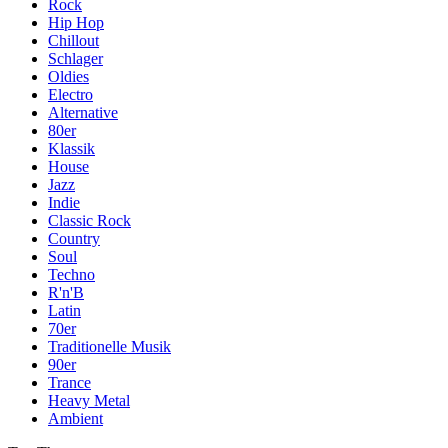
Rock
Hip Hop
Chillout
Schlager
Oldies
Electro
Alternative
80er
Klassik
House
Jazz
Indie
Classic Rock
Country
Soul
Techno
R'n'B
Latin
70er
Traditionelle Musik
90er
Trance
Heavy Metal
Ambient