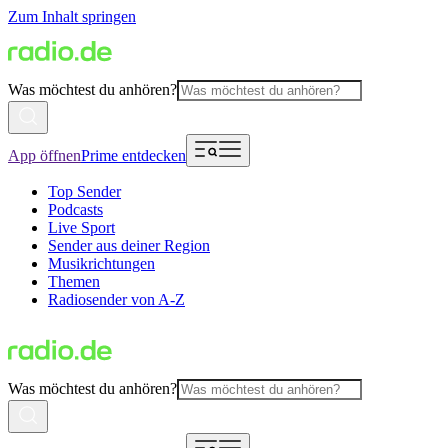
Zum Inhalt springen
Was möchtest du anhören?
App öffnen
Prime entdecken
Top Sender
Podcasts
Live Sport
Sender aus deiner Region
Musikrichtungen
Themen
Radiosender von A-Z
Was möchtest du anhören?