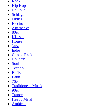
Rock
Hip Hop
Chillout
Schlager
Oldies
Electro
Alternative
80er
Klassik
House
Jazz
Indie
Classic Rock
Country
Soul
Techno
R'n'B
Latin
70er
Traditionelle Musik
90er
Trance
Heavy Metal
Ambient