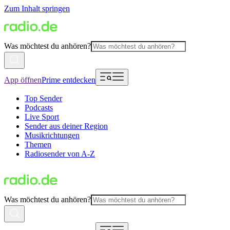
Zum Inhalt springen
Was möchtest du anhören?
App öffnen
Prime entdecken
Top Sender
Podcasts
Live Sport
Sender aus deiner Region
Musikrichtungen
Themen
Radiosender von A-Z
Was möchtest du anhören?