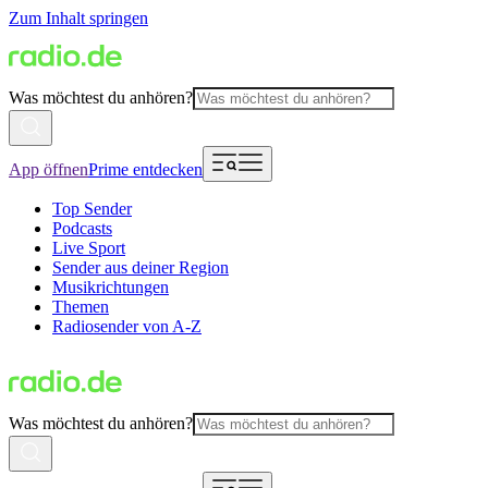
Zum Inhalt springen
Was möchtest du anhören?
App öffnen
Prime entdecken
Top Sender
Podcasts
Live Sport
Sender aus deiner Region
Musikrichtungen
Themen
Radiosender von A-Z
Was möchtest du anhören?