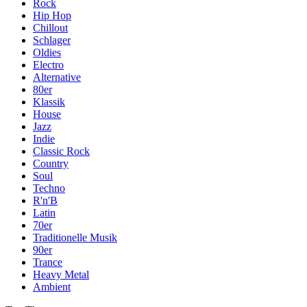
Rock
Hip Hop
Chillout
Schlager
Oldies
Electro
Alternative
80er
Klassik
House
Jazz
Indie
Classic Rock
Country
Soul
Techno
R'n'B
Latin
70er
Traditionelle Musik
90er
Trance
Heavy Metal
Ambient