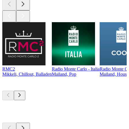
RMC2
Radio Monte Carlo - Italia
Radio Monte Ca
Mikkeli, Chillout, Balladen
Mailand, Pop
Mailand, House,
Top
Podcasts
Top
Podcasts
Top
Podcasts