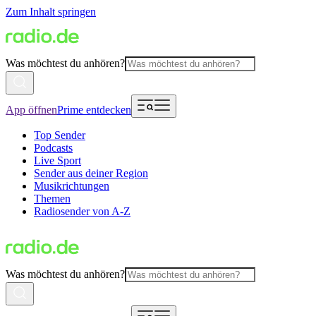
Zum Inhalt springen
Was möchtest du anhören?
App öffnen
Prime entdecken
Top Sender
Podcasts
Live Sport
Sender aus deiner Region
Musikrichtungen
Themen
Radiosender von A-Z
Was möchtest du anhören?