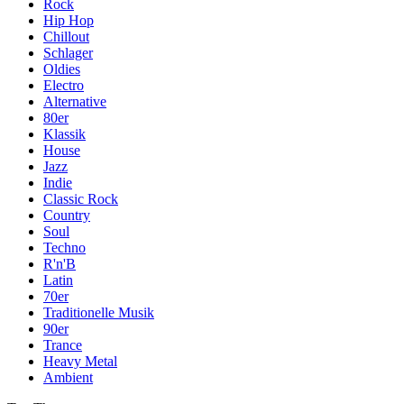
Rock
Hip Hop
Chillout
Schlager
Oldies
Electro
Alternative
80er
Klassik
House
Jazz
Indie
Classic Rock
Country
Soul
Techno
R'n'B
Latin
70er
Traditionelle Musik
90er
Trance
Heavy Metal
Ambient