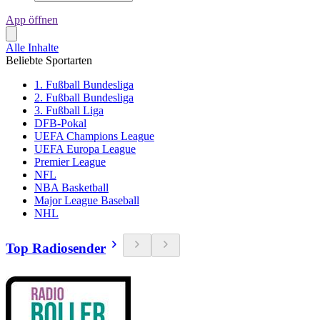
App öffnen
Alle Inhalte
Beliebte Sportarten
1. Fußball Bundesliga
2. Fußball Bundesliga
3. Fußball Liga
DFB-Pokal
UEFA Champions League
UEFA Europa League
Premier League
NFL
NBA Basketball
Major League Baseball
NHL
Top Radiosender