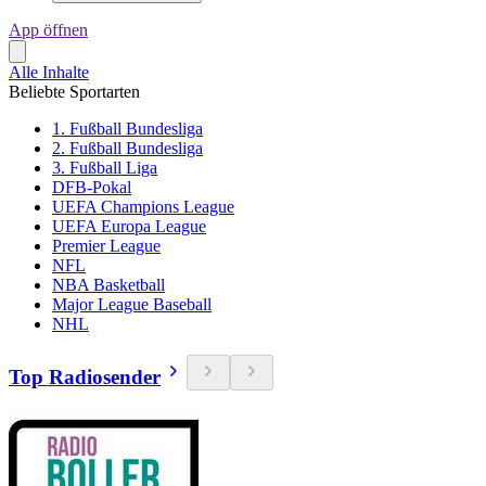
App öffnen
Alle Inhalte
Beliebte Sportarten
1. Fußball Bundesliga
2. Fußball Bundesliga
3. Fußball Liga
DFB-Pokal
UEFA Champions League
UEFA Europa League
Premier League
NFL
NBA Basketball
Major League Baseball
NHL
Top Radiosender