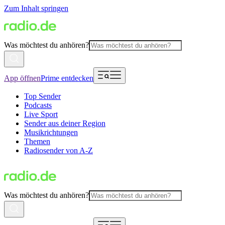
Zum Inhalt springen
Was möchtest du anhören?
App öffnen
Prime entdecken
Top Sender
Podcasts
Live Sport
Sender aus deiner Region
Musikrichtungen
Themen
Radiosender von A-Z
Was möchtest du anhören?