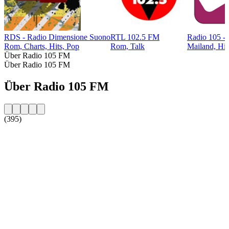
RDS - Radio Dimensione Suono
RTL 102.5 FM
Radio 105 -
Rom, Charts, Hits, Pop
Rom, Talk
Mailand, Hit
Über Radio 105 FM
Über Radio 105 FM
Über Radio 105 FM
(395)
Sender-Website