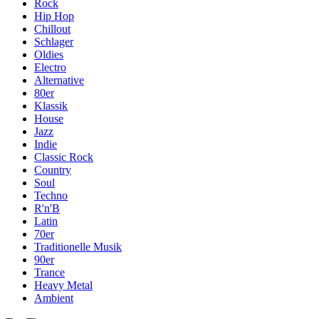
Rock
Hip Hop
Chillout
Schlager
Oldies
Electro
Alternative
80er
Klassik
House
Jazz
Indie
Classic Rock
Country
Soul
Techno
R'n'B
Latin
70er
Traditionelle Musik
90er
Trance
Heavy Metal
Ambient