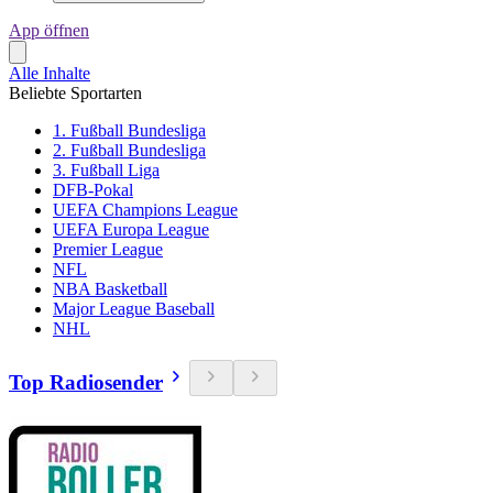
App öffnen
Alle Inhalte
Beliebte Sportarten
1. Fußball Bundesliga
2. Fußball Bundesliga
3. Fußball Liga
DFB-Pokal
UEFA Champions League
UEFA Europa League
Premier League
NFL
NBA Basketball
Major League Baseball
NHL
Top Radiosender