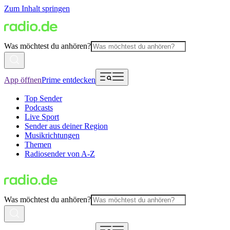
Zum Inhalt springen
Was möchtest du anhören?
App öffnen
Prime entdecken
Top Sender
Podcasts
Live Sport
Sender aus deiner Region
Musikrichtungen
Themen
Radiosender von A-Z
Was möchtest du anhören?