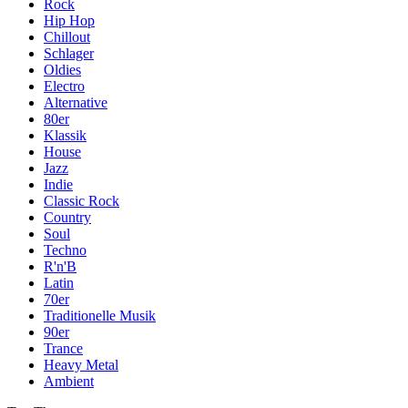
Rock
Hip Hop
Chillout
Schlager
Oldies
Electro
Alternative
80er
Klassik
House
Jazz
Indie
Classic Rock
Country
Soul
Techno
R'n'B
Latin
70er
Traditionelle Musik
90er
Trance
Heavy Metal
Ambient