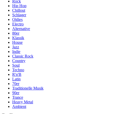
Rock
Hip Hop
Chillout
Schlager
Oldies
Electro
Alternative
80er
Klassik
House
Jazz
Indie
Classic Rock
Country
Soul
Techno
R'n'B
Latin
70er
Traditionelle Musik
90er
Trance
Heavy Metal
Ambient