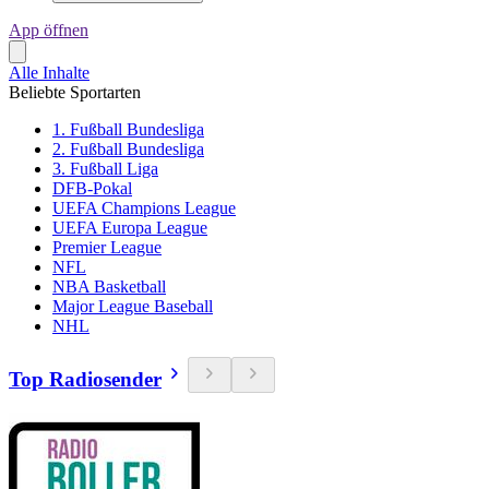
App öffnen
Alle Inhalte
Beliebte Sportarten
1. Fußball Bundesliga
2. Fußball Bundesliga
3. Fußball Liga
DFB-Pokal
UEFA Champions League
UEFA Europa League
Premier League
NFL
NBA Basketball
Major League Baseball
NHL
Top Radiosender