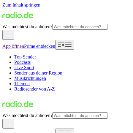
Zum Inhalt springen
Was möchtest du anhören?
App öffnen
Prime entdecken
Top Sender
Podcasts
Live Sport
Sender aus deiner Region
Musikrichtungen
Themen
Radiosender von A-Z
Was möchtest du anhören?