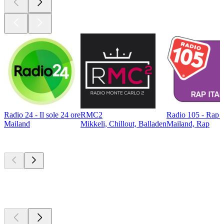
Radio 24 - Il sole 24 ore
RMC2
Radio 105 - Rap It
Mailand
Mikkeli, Chillout, Balladen
Mailand, Rap
Top
Podcasts
Top
Podcasts
Top
Podcasts