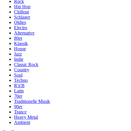
Rock
Hip Hop
Chillout
Schlager
Oldies
Electro
Alternative
80er
Klassik
House
Jazz
Indie
Classic Rock
Country
Soul
Techno
R'n'B
Latin
70er
Traditionelle Musik
90er
Trance
Heavy Metal
Ambient