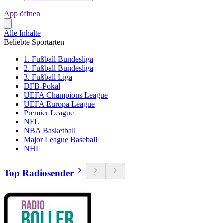
App öffnen
Alle Inhalte
Beliebte Sportarten
1. Fußball Bundesliga
2. Fußball Bundesliga
3. Fußball Liga
DFB-Pokal
UEFA Champions League
UEFA Europa League
Premier League
NFL
NBA Basketball
Major League Baseball
NHL
Top Radiosender