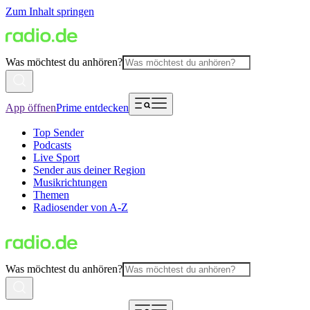
Zum Inhalt springen
Was möchtest du anhören?
App öffnen
Prime entdecken
Top Sender
Podcasts
Live Sport
Sender aus deiner Region
Musikrichtungen
Themen
Radiosender von A-Z
Was möchtest du anhören?