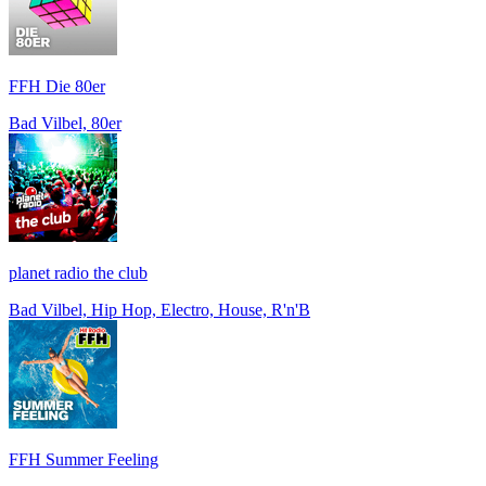
FFH Die 80er
Bad Vilbel, 80er
planet radio the club
Bad Vilbel, Hip Hop, Electro, House, R'n'B
FFH Summer Feeling