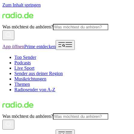
Zum Inhalt springen
Was möchtest du anhören?
App öffnen
Prime entdecken
Top Sender
Podcasts
Live Sport
Sender aus deiner Region
Musikrichtungen
Themen
Radiosender von A-Z
Was möchtest du anhören?