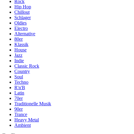
Rock
Hip Hop
Chillout
Schlager
Oldies
Electro
Alternative
80er
Klassik
House
Jazz
Indie
Classic Rock
Country
Soul
Techno
R'n'B
Latin
70er
Traditionelle Musik
90er
Trance
Heavy Metal
Ambient