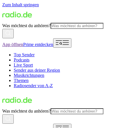
Zum Inhalt springen
Was möchtest du anhören?
App öffnen
Prime entdecken
Top Sender
Podcasts
Live Sport
Sender aus deiner Region
Musikrichtungen
Themen
Radiosender von A-Z
Was möchtest du anhören?