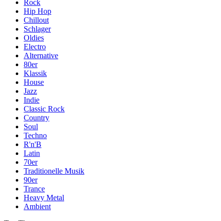
Rock
Hip Hop
Chillout
Schlager
Oldies
Electro
Alternative
80er
Klassik
House
Jazz
Indie
Classic Rock
Country
Soul
Techno
R'n'B
Latin
70er
Traditionelle Musik
90er
Trance
Heavy Metal
Ambient