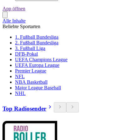
App öffnen
Alle Inhalte
Beliebte Sportarten
1. Fußball Bundesliga
2. Fußball Bundesliga
3. Fußball Liga
DFB-Pokal
UEFA Champions League
UEFA Europa League
Premier League
NFL
NBA Basketball
Major League Baseball
NHL
Top Radiosender