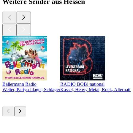
Weitere Sender aus Hessen
Ballermann Radio
RADIO BOB! national
Wetter, Partyschlager, Schlager
Kassel, Heavy Metal, Rock, Alternativ
Top
Podcasts
Top
Podcasts
Top
Podcasts