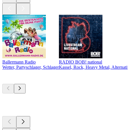
Ballermann Radio
RADIO BOB! national
Wetter, Partyschlager, Schlager
Kassel, Rock, Heavy Metal, Alternativ
Top
Podcasts
Top
Podcasts
Top
Podcasts