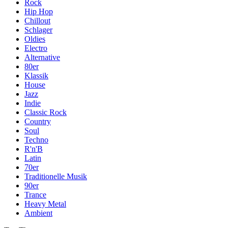
Rock
Hip Hop
Chillout
Schlager
Oldies
Electro
Alternative
80er
Klassik
House
Jazz
Indie
Classic Rock
Country
Soul
Techno
R'n'B
Latin
70er
Traditionelle Musik
90er
Trance
Heavy Metal
Ambient