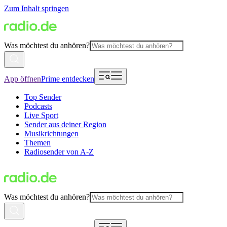
Zum Inhalt springen
Was möchtest du anhören?
App öffnen
Prime entdecken
Top Sender
Podcasts
Live Sport
Sender aus deiner Region
Musikrichtungen
Themen
Radiosender von A-Z
Was möchtest du anhören?