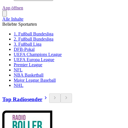
App öffnen
Alle Inhalte
Beliebte Sportarten
1. Fußball Bundesliga
2. Fußball Bundesliga
3. Fußball Liga
DFB-Pokal
UEFA Champions League
UEFA Europa League
Premier League
NFL
NBA Basketball
Major League Baseball
NHL
Top Radiosender