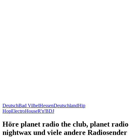
Deutsch
Bad Vilbel
Hessen
Deutschland
Hip
Hop
Electro
House
R'n'B
DJ
Höre planet radio the club, planet radio
nightwax und viele andere Radiosender