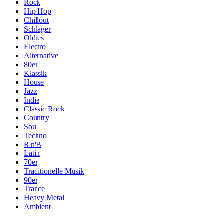
Rock
Hip Hop
Chillout
Schlager
Oldies
Electro
Alternative
80er
Klassik
House
Jazz
Indie
Classic Rock
Country
Soul
Techno
R'n'B
Latin
70er
Traditionelle Musik
90er
Trance
Heavy Metal
Ambient