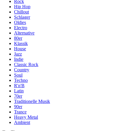
Rock
Hip Hop
Chillout
Schlager
Oldies
Electro
Alternative
80er
Klassik
House
Jazz
Indie
Classic Rock
Country
Soul
Techno
R'n'B
Latin
70er
Traditionelle Musik
90er
Trance
Heavy Metal
Ambient