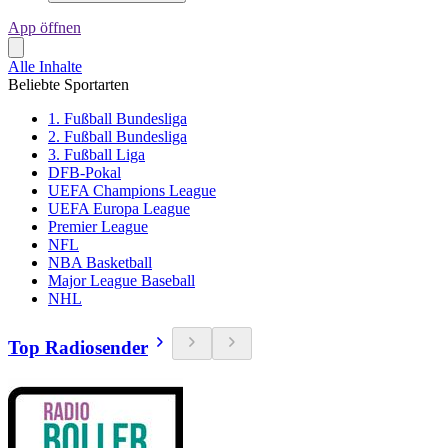
App öffnen
Alle Inhalte
Beliebte Sportarten
1. Fußball Bundesliga
2. Fußball Bundesliga
3. Fußball Liga
DFB-Pokal
UEFA Champions League
UEFA Europa League
Premier League
NFL
NBA Basketball
Major League Baseball
NHL
Top Radiosender