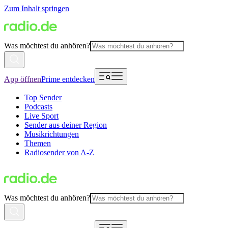
Zum Inhalt springen
Was möchtest du anhören?
App öffnen
Prime entdecken
Top Sender
Podcasts
Live Sport
Sender aus deiner Region
Musikrichtungen
Themen
Radiosender von A-Z
Was möchtest du anhören?