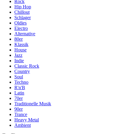
Rock
Hip Hop
Chillout
Schlager
Oldies
Electro
Alternative
80er
Klassik
House
Jazz
Indie
Classic Rock
Country
Soul
Techno
R'n'B
Latin
70er
Traditionelle Musik
90er
Trance
Heavy Metal
Ambient