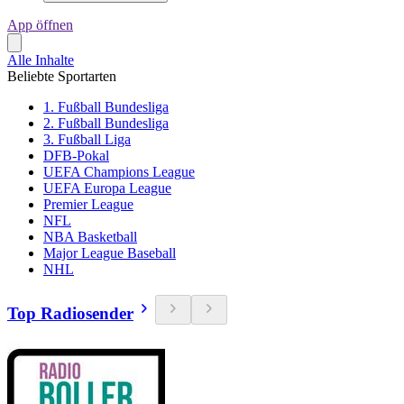
App öffnen
Alle Inhalte
Beliebte Sportarten
1. Fußball Bundesliga
2. Fußball Bundesliga
3. Fußball Liga
DFB-Pokal
UEFA Champions League
UEFA Europa League
Premier League
NFL
NBA Basketball
Major League Baseball
NHL
Top Radiosender