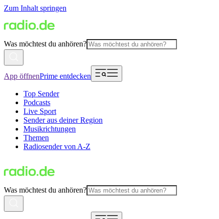
Zum Inhalt springen
Was möchtest du anhören?
App öffnen
Prime entdecken
Top Sender
Podcasts
Live Sport
Sender aus deiner Region
Musikrichtungen
Themen
Radiosender von A-Z
Was möchtest du anhören?