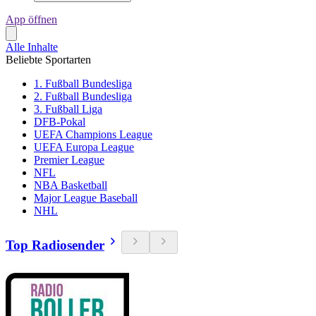
App öffnen
Alle Inhalte
Beliebte Sportarten
1. Fußball Bundesliga
2. Fußball Bundesliga
3. Fußball Liga
DFB-Pokal
UEFA Champions League
UEFA Europa League
Premier League
NFL
NBA Basketball
Major League Baseball
NHL
Top Radiosender