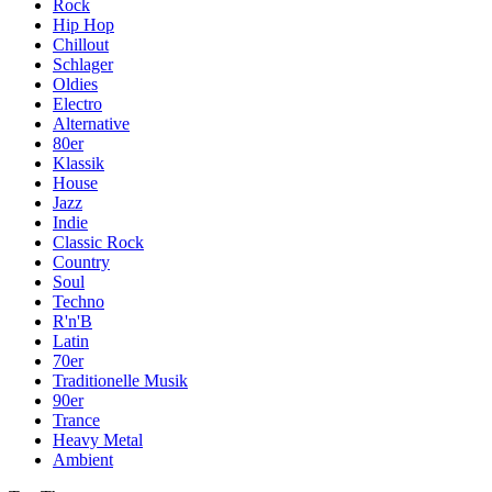
Rock
Hip Hop
Chillout
Schlager
Oldies
Electro
Alternative
80er
Klassik
House
Jazz
Indie
Classic Rock
Country
Soul
Techno
R'n'B
Latin
70er
Traditionelle Musik
90er
Trance
Heavy Metal
Ambient