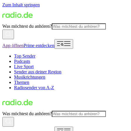
Zum Inhalt springen
Was möchtest du anhören?
App öffnen
Prime entdecken
Top Sender
Podcasts
Live Sport
Sender aus deiner Region
Musikrichtungen
Themen
Radiosender von A-Z
Was möchtest du anhören?