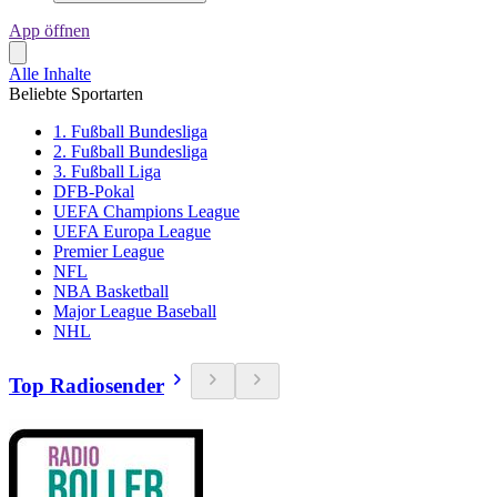
App öffnen
Alle Inhalte
Beliebte Sportarten
1. Fußball Bundesliga
2. Fußball Bundesliga
3. Fußball Liga
DFB-Pokal
UEFA Champions League
UEFA Europa League
Premier League
NFL
NBA Basketball
Major League Baseball
NHL
Top Radiosender