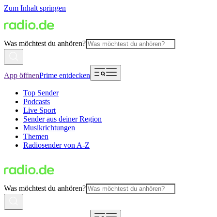
Zum Inhalt springen
Was möchtest du anhören?
App öffnen
Prime entdecken
Top Sender
Podcasts
Live Sport
Sender aus deiner Region
Musikrichtungen
Themen
Radiosender von A-Z
Was möchtest du anhören?