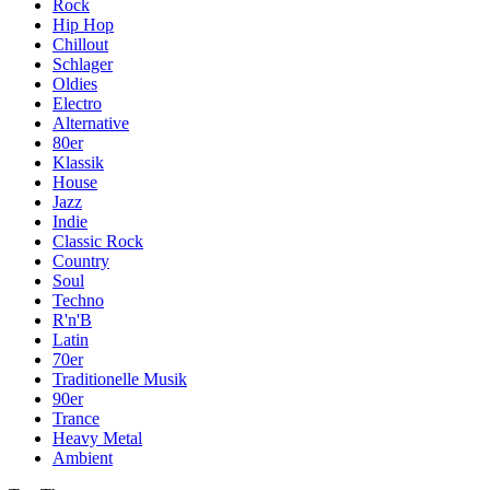
Rock
Hip Hop
Chillout
Schlager
Oldies
Electro
Alternative
80er
Klassik
House
Jazz
Indie
Classic Rock
Country
Soul
Techno
R'n'B
Latin
70er
Traditionelle Musik
90er
Trance
Heavy Metal
Ambient