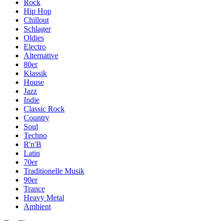
Rock
Hip Hop
Chillout
Schlager
Oldies
Electro
Alternative
80er
Klassik
House
Jazz
Indie
Classic Rock
Country
Soul
Techno
R'n'B
Latin
70er
Traditionelle Musik
90er
Trance
Heavy Metal
Ambient