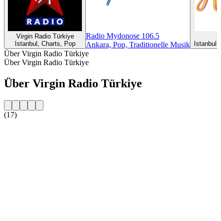
Radio Mydonose 106.5
Virgin Radio Türkiye
Istanbul, Charts, Pop
Istanbul,
Ankara, Pop, Traditionelle Musik
Über Virgin Radio Türkiye
Über Virgin Radio Türkiye
Über Virgin Radio Türkiye
(17)
Sender-Website