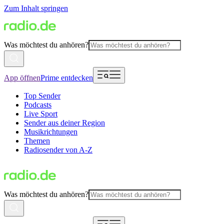
Zum Inhalt springen
Was möchtest du anhören?
App öffnen
Prime entdecken
Top Sender
Podcasts
Live Sport
Sender aus deiner Region
Musikrichtungen
Themen
Radiosender von A-Z
Was möchtest du anhören?