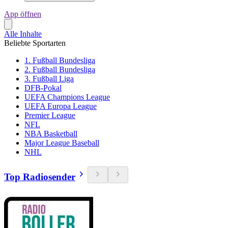
App öffnen
Alle Inhalte
Beliebte Sportarten
1. Fußball Bundesliga
2. Fußball Bundesliga
3. Fußball Liga
DFB-Pokal
UEFA Champions League
UEFA Europa League
Premier League
NFL
NBA Basketball
Major League Baseball
NHL
Top Radiosender