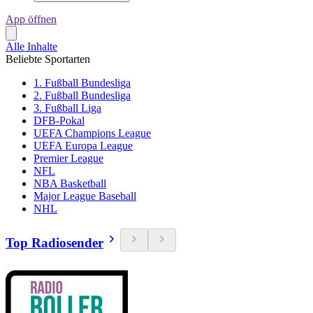
App öffnen
Alle Inhalte
Beliebte Sportarten
1. Fußball Bundesliga
2. Fußball Bundesliga
3. Fußball Liga
DFB-Pokal
UEFA Champions League
UEFA Europa League
Premier League
NFL
NBA Basketball
Major League Baseball
NHL
Top Radiosender