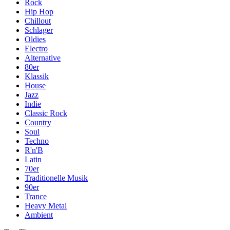
Rock
Hip Hop
Chillout
Schlager
Oldies
Electro
Alternative
80er
Klassik
House
Jazz
Indie
Classic Rock
Country
Soul
Techno
R'n'B
Latin
70er
Traditionelle Musik
90er
Trance
Heavy Metal
Ambient