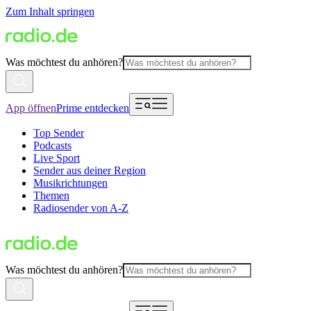
Zum Inhalt springen
Was möchtest du anhören?
App öffnen
Prime entdecken
Top Sender
Podcasts
Live Sport
Sender aus deiner Region
Musikrichtungen
Themen
Radiosender von A-Z
Was möchtest du anhören?