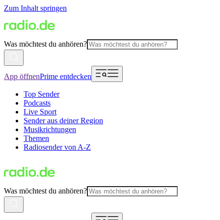
Zum Inhalt springen
Was möchtest du anhören?
App öffnen
Prime entdecken
Top Sender
Podcasts
Live Sport
Sender aus deiner Region
Musikrichtungen
Themen
Radiosender von A-Z
Was möchtest du anhören?