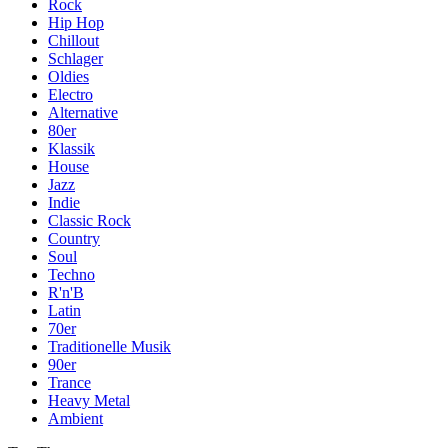
Rock
Hip Hop
Chillout
Schlager
Oldies
Electro
Alternative
80er
Klassik
House
Jazz
Indie
Classic Rock
Country
Soul
Techno
R'n'B
Latin
70er
Traditionelle Musik
90er
Trance
Heavy Metal
Ambient