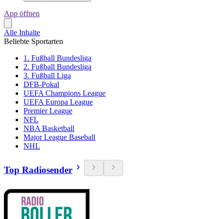
App öffnen
Alle Inhalte
Beliebte Sportarten
1. Fußball Bundesliga
2. Fußball Bundesliga
3. Fußball Liga
DFB-Pokal
UEFA Champions League
UEFA Europa League
Premier League
NFL
NBA Basketball
Major League Baseball
NHL
Top Radiosender