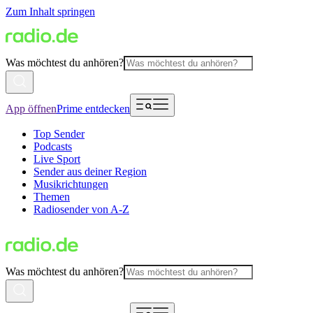
Zum Inhalt springen
Was möchtest du anhören?
App öffnen
Prime entdecken
Top Sender
Podcasts
Live Sport
Sender aus deiner Region
Musikrichtungen
Themen
Radiosender von A-Z
Was möchtest du anhören?