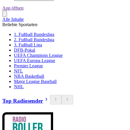
App öffnen
Alle Inhalte
Beliebte Sportarten
1. Fußball Bundesliga
2. Fußball Bundesliga
3. Fußball Liga
DFB-Pokal
UEFA Champions League
UEFA Europa League
Premier League
NFL
NBA Basketball
Major League Baseball
NHL
Top Radiosender