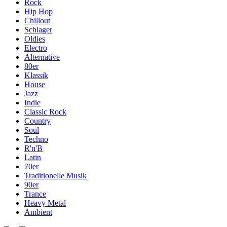
Rock
Hip Hop
Chillout
Schlager
Oldies
Electro
Alternative
80er
Klassik
House
Jazz
Indie
Classic Rock
Country
Soul
Techno
R'n'B
Latin
70er
Traditionelle Musik
90er
Trance
Heavy Metal
Ambient