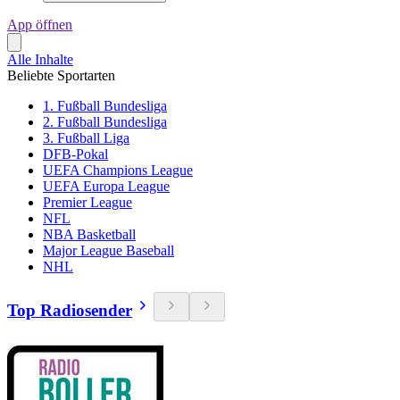
App öffnen
Alle Inhalte
Beliebte Sportarten
1. Fußball Bundesliga
2. Fußball Bundesliga
3. Fußball Liga
DFB-Pokal
UEFA Champions League
UEFA Europa League
Premier League
NFL
NBA Basketball
Major League Baseball
NHL
Top Radiosender