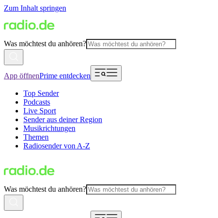
Zum Inhalt springen
Was möchtest du anhören?
App öffnen
Prime entdecken
Top Sender
Podcasts
Live Sport
Sender aus deiner Region
Musikrichtungen
Themen
Radiosender von A-Z
Was möchtest du anhören?