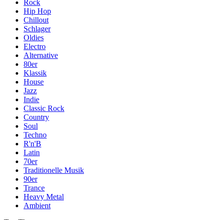
Rock
Hip Hop
Chillout
Schlager
Oldies
Electro
Alternative
80er
Klassik
House
Jazz
Indie
Classic Rock
Country
Soul
Techno
R'n'B
Latin
70er
Traditionelle Musik
90er
Trance
Heavy Metal
Ambient