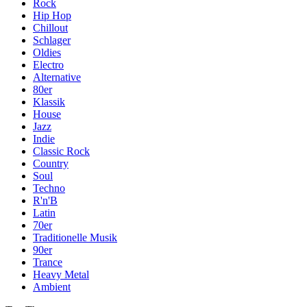
Rock
Hip Hop
Chillout
Schlager
Oldies
Electro
Alternative
80er
Klassik
House
Jazz
Indie
Classic Rock
Country
Soul
Techno
R'n'B
Latin
70er
Traditionelle Musik
90er
Trance
Heavy Metal
Ambient