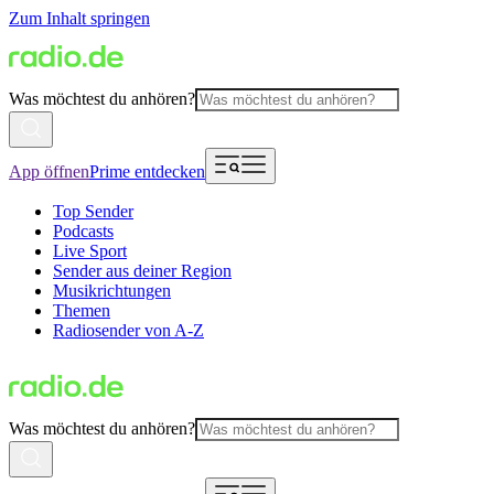
Zum Inhalt springen
Was möchtest du anhören?
App öffnen
Prime entdecken
Top Sender
Podcasts
Live Sport
Sender aus deiner Region
Musikrichtungen
Themen
Radiosender von A-Z
Was möchtest du anhören?