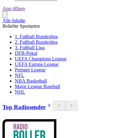
App öffnen
Alle Inhalte
Beliebte Sportarten
1. Fußball Bundesliga
2. Fußball Bundesliga
3. Fußball Liga
DFB-Pokal
UEFA Champions League
UEFA Europa League
Premier League
NFL
NBA Basketball
Major League Baseball
NHL
Top Radiosender