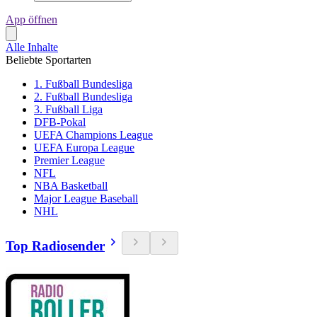
App öffnen
Alle Inhalte
Beliebte Sportarten
1. Fußball Bundesliga
2. Fußball Bundesliga
3. Fußball Liga
DFB-Pokal
UEFA Champions League
UEFA Europa League
Premier League
NFL
NBA Basketball
Major League Baseball
NHL
Top Radiosender