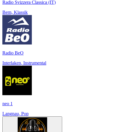
Radio Svizzera Classica (IT)
Bern, Klassik
Radio BeO
Interlaken, Instrumental
neo 1
Langnau, Pop