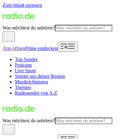
Zum Inhalt springen
Was möchtest du anhören?
App öffnen
Prime entdecken
Top Sender
Podcasts
Live Sport
Sender aus deiner Region
Musikrichtungen
Themen
Radiosender von A-Z
Was möchtest du anhören?