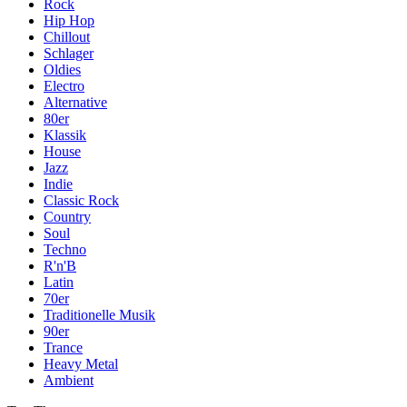
Rock
Hip Hop
Chillout
Schlager
Oldies
Electro
Alternative
80er
Klassik
House
Jazz
Indie
Classic Rock
Country
Soul
Techno
R'n'B
Latin
70er
Traditionelle Musik
90er
Trance
Heavy Metal
Ambient